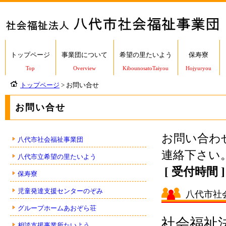
トップページ
事業団について
希望の里たいよう
保寿寮
Top
Overview
KibounosatoTaiyou
Hojyuryou
トップページ
> お問い合せ
お問い合せ
お問い合わ
八代市社会福祉事業団
連絡下さい
八代市立希望の里たいよう
[ 受付時間 
保寿寮
児童発達支援センターのぞみ
八代市社
グループホームあおぞら荘
社会福祉
相談支援事業所たいよう