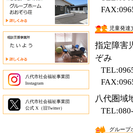
ル
タ
ー
FAX:096
ー
プ
の
ホ
ぞ
ー
み
児童発達
ム
相
あ
談
お
指定障害
支
ぞ
援
ら
ぞみ
事
荘
業
TEL:096
所
た
八代市社会福祉事業団
い
FAX:096
Instagram
よ
う
八代圏域
八代市社会福祉事業団
公式 X（旧Twitter）
TEL:080
グループ