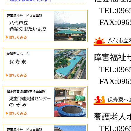
TEL:096
八
代
FAX:096
市
立
希
八代市立
望
の
保
里
障害福祉
寿
た
寮
い
TEL:096
よ
う
FAX:096
児
童
保寿寮へ
発
達
支
養護老人
援
セ
TEL:096
グ
ン